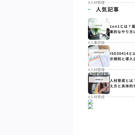
#
人材管理
人気記事
1on1とは？
果的なやり方
#
人事評価
ISO3041
示規則と導入
#
人材管理
人材育成とは
え方と具体的
#
人材育成