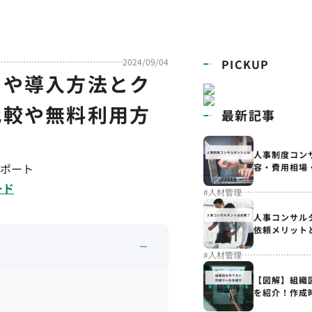
2024/09/04
PICKUP
トや導入方法とク
比較や無料利用方
最新記事
人事制度コン
ポート
容・費用相場
ード
#
人材管理
人事コンサル
依頼メリット
#
人材管理
【図解】組織
を紹介！作成
解説