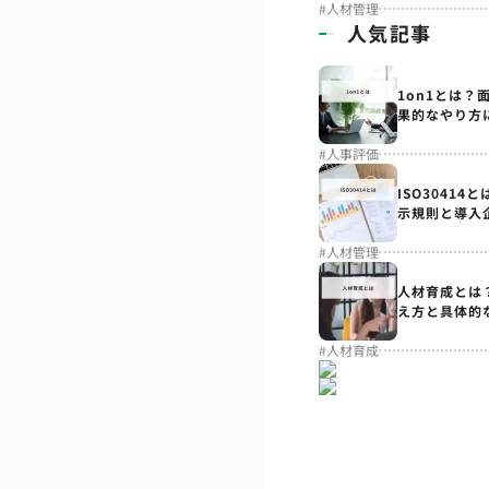
#
人材管理
人気記事
1on1とは？
果的なやり方
#
人事評価
ISO3041
示規則と導入
#
人材管理
人材育成とは
え方と具体的
#
人材育成