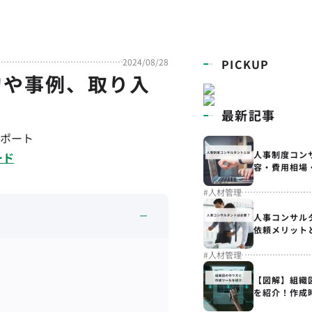
2024/08/28
PICKUP
的や事例、取り入
最新記事
ポート
人事制度コン
ード
容・費用相場
#
人材管理
人事コンサル
依頼メリット
#
人材管理
【図解】組織
を紹介！作成
解説