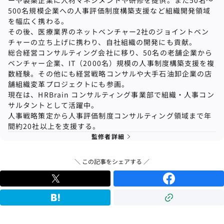
ーや製薬企業に人材マネジメントや研修を提供。また50名〜
500名規模企業への⼈事評価制度構築⽀援など組織開発領域
を幅広く携わる。
その後、医療業界のネットベンチャー2社のジョイントベン
チャーの立ち上げに携わり、自社組織の開発にも貢献。
総合経営コンサルティング会社に移り、50名の⽼舗企業から
ベンチャー企業、IT（2000名）規模の⼈事制度構築⽀援を複
数経験。その他にも経営戦略コンサルや⼤⼿⽯油卸企業の店
舗組織変⾰プロジェクトにも参画。
現在は、HRBrain コンサルティング事業部で組織
・
人事コン
サルタントとして活躍中。
人事戦略策定から人事評価制度コンサルティング領域まで年
間約20社以上を支援する。
監修者詳細
＼ この記事をシェアする ／