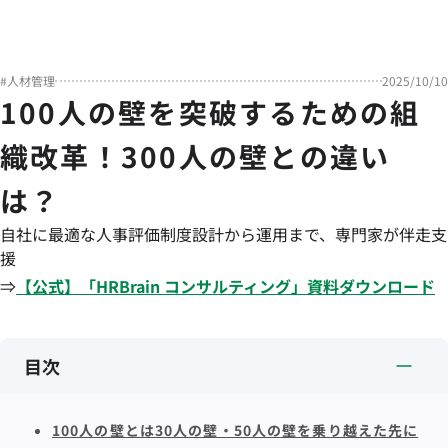
#
人材管理
2025/10/10
100人の壁を突破するための組
織改革！300人の壁との違い
は？
自社に最適な人事評価制度設計から運用まで、専門家が伴走支
援
⇒
【公式】「
HRBrain
コンサルティング
」資料ダウンロード
目次
100人の壁とは30人の壁・50人の壁を乗り越えた先に