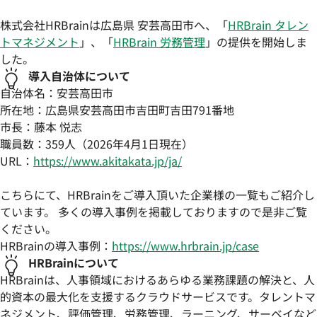
株式会社HRBrainは広島県 安芸高田市へ、「
HRBrain タレン
トマネジメント
」、「
HRBrain 労務管理
」の提供を開始しま
した。
導入自治体について
自治体名：安芸高田市
所在地：広島県安芸高田市吉田町吉田791番地
市長：藤本 悦志
職員数：
359人（2026年4月1日現在）
URL：
https://www.akitakata.jp/ja/
こちらにて、HRBrainをご導入頂いた企業様の一覧もご紹介し
ています。 多くの導入事例を掲載しておりますので是非ご覧
ください。
HRBrainの導入事例：
https://www.hrbrain.jp/case
HRBrainについて
HRBrainは、人事領域におけるあらゆる業務課題の解決と、人
的資本の最大化を支援するクラウドサービスです。タレントマ
ネジメント、評価管理、労務管理、ラーニング、サーベイなど