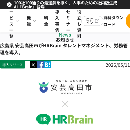
100社100通りの最適解を導く、人事のための社内版生成
サ
お
AI『Brain』登場
ー
導
セ
役
資料ダウン
ビ
機
料
入
ミ
立
ログ
イン
ス
能
金
事
ナ
ち
ロード
一
例
ー
資
News
覧
料
お知らせ
広島県 安芸高田市がHRBrain タレントマネジメント、労務管
理を導入。
2026/05/11
導入リリース