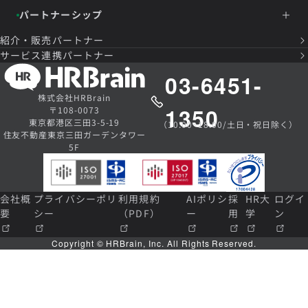
パートナーシップ
紹介・販売パートナー
サービス連携パートナー
03-6451-
株式会社HRBrain
1350
〒108-0073
東京都港区三田3-5-19
（10:00~18:00/土日・祝日除く）
住友不動産東京三田ガーデンタワー
5F
会社概
プライバシーポリ
利用規約
AIポリシ
採
HR大
ログイ
要
シー
（PDF）
ー
用
学
ン
Copyright © HRBrain, Inc. All Rights Reserved.