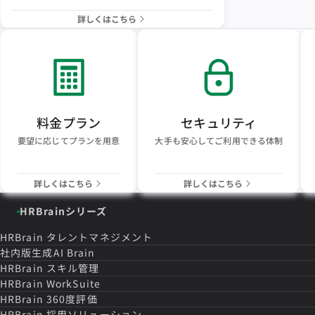
詳しくはこちら
料金プラン
セキュリティ
要望に応じてプランを用意
大手も安心してご利用できる体制
詳しくはこちら
詳しくはこちら
HRBrainシリーズ
HRBrain
タレントマネジメント
社内版生成AI Brain
HRBrain
スキル管理
HRBrain
WorkSuite
HRBrain
360度評価
HRBrain
採用ソリューション