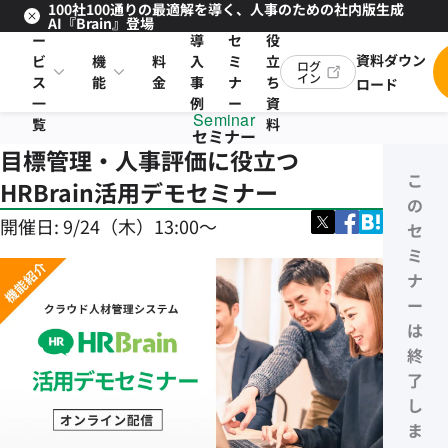
100社100通りの最適解を導く、人事のための社内版生成
サ
お
AI『Brain』登場
ー
導
セ
役
資料ダウン
ビ
機
料
入
ミ
立
ログ
イン
ス
能
金
事
ナ
ち
ロード
一
例
ー
資
Seminar
覧
料
セミナー
目標管理・人事評価に役立つ
こ
HRBrain活用デモセミナー
の
開催日:
9/24（木）13:00〜
セ
ミ
ナ
ー
は
終
了
し
ま