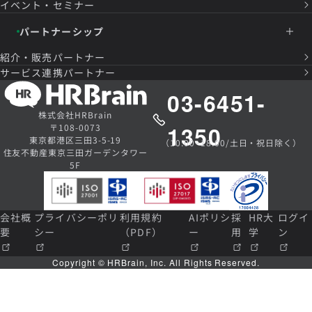
イベント・セミナー
パートナーシップ
紹介・販売パートナー
サービス連携パートナー
03-6451-
株式会社HRBrain
1350
〒108-0073
東京都港区三田3-5-19
（10:00~18:00/土日・祝日除く）
住友不動産東京三田ガーデンタワー
5F
会社概
プライバシーポリ
利用規約
AIポリシ
採
HR大
ログイ
要
シー
（PDF）
ー
用
学
ン
Copyright © HRBrain, Inc. All Rights Reserved.