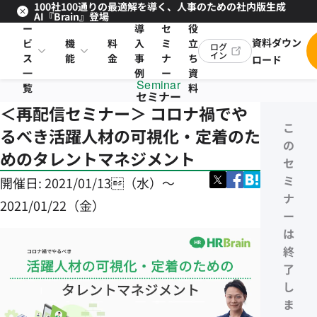
100社100通りの最適解を導く、人事のための社内版生成
サ
お
AI『Brain』登場
ー
導
セ
役
資料ダウン
ビ
機
料
入
ミ
立
ログ
イン
ス
能
金
事
ナ
ち
ロード
一
例
ー
資
Seminar
覧
料
セミナー
＜再配信セミナー＞ コロナ禍でや
こ
るべき活躍人材の可視化・定着のた
の
めのタレントマネジメント
セ
ミ
開催日:
2021/01/13（水）〜
ナ
2021/01/22（金）
ー
は
終
了
し
ま