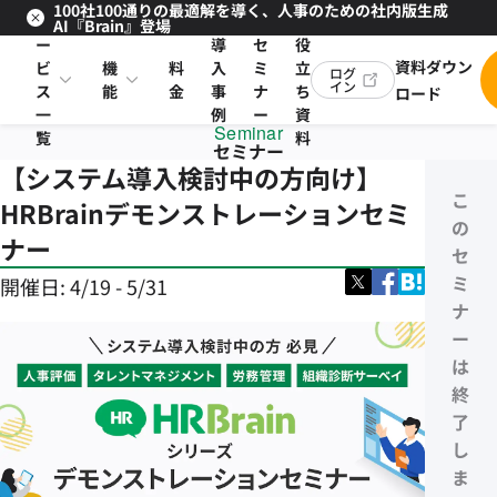
100社100通りの最適解を導く、人事のための社内版生成
サ
お
AI『Brain』登場
ー
導
セ
役
資料ダウン
ビ
機
料
入
ミ
立
ログ
イン
ス
能
金
事
ナ
ち
ロード
一
例
ー
資
Seminar
覧
料
セミナー
【システム導入検討中の方向け】
こ
HRBrainデモンストレーションセミ
の
ナー
セ
ミ
開催日:
4/19 - 5/31
ナ
ー
は
終
了
し
ま