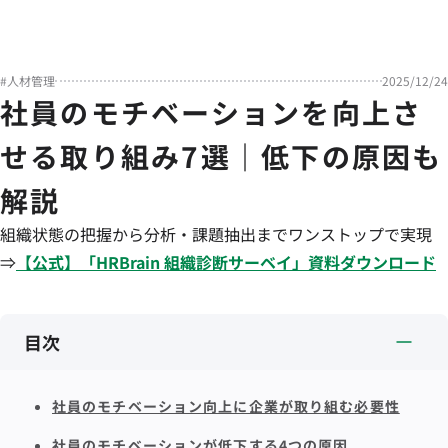
#
人材管理
2025/12/24
社員のモチベーションを向上さ
せる取り組み7選｜低下の原因も
解説
組織状態の把握から分析・課題抽出までワンストップで実現
⇒
【公式】「
HRBrain
組織診断サーベイ
」資料ダウンロード
目次
社員のモチベーション向上に企業が取り組む必要性
社員のモチベーションが低下する4つの原因