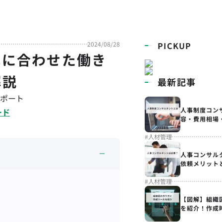
2024/08/28
PICKUP
代に合わせた働き
解説
最新記事
ポート
人事制度コン
ード
容・費用相場
#
人材管理
人事コンサル
依頼メリット
#
人材管理
【図解】組織
を紹介！作成
解説