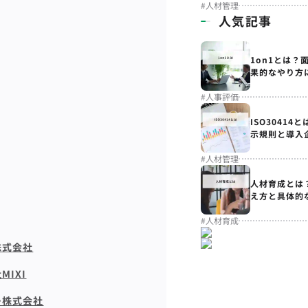
#
人材管理
人気記事
1on1とは？
果的なやり方
#
人事評価
ISO3041
示規則と導入
#
人材管理
人材育成とは
え方と具体的
#
人材育成
株式会社
IXI
ー株式会社