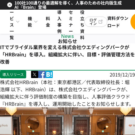
100社100通りの最適解を導く、人事のための社内版生成
サ
お
AI『Brain』登場
ー
導
セ
役
資料ダウン
ビ
機
料
入
ミ
立
ログ
イン
ス
能
金
事
ナ
ち
ロード
一
例
ー
資
News
覧
料
お知らせ
ITでブライダル業界を変える株式会社ウエディングパークが
「HRBrain」を導入。組織拡大に伴い、目標・評価管理方法を
改善
2019/12/19
導入リリース
株式会社HRBrain（本社：東京都港区／代表取締役社長：堀
浩輝 以下、HRBrain）は、株式会社ウエディングパークが、
組織拡大に伴う評価制度の構築を目指し、人事評価クラウド
『HRBrain』を導入し、運用開始したことをお知らせします。