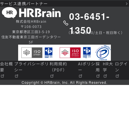
サービス連携パートナー
03-6451-
株式会社HRBrain
1350
〒108-0073
東京都港区三田3-5-19
（10:00~18:00/土日・祝日除く）
住友不動産東京三田ガーデンタワー
5F
会社概
プライバシーポリ
利用規約
AIポリシ
採
HR大
ログイ
要
シー
（PDF）
ー
用
学
ン
Copyright © HRBrain, Inc. All Rights Reserved.