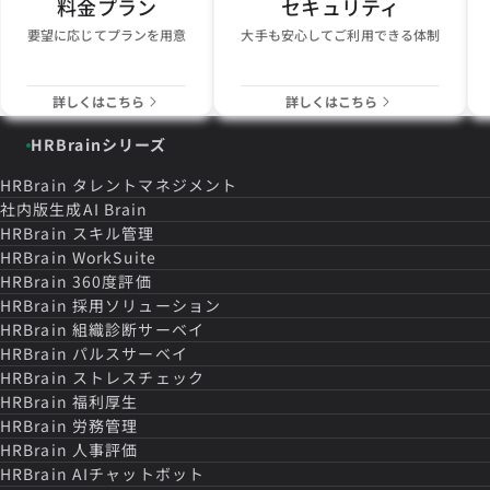
料金プラン
セキュリティ
要望に応じてプランを用意
大手も安心してご利用できる体制
詳しくはこちら
詳しくはこちら
HRBrainシリーズ
HRBrain
タレントマネジメント
社内版生成AI Brain
HRBrain
スキル管理
HRBrain
WorkSuite
HRBrain
360度評価
HRBrain
採用ソリューション
HRBrain
組織診断サーベイ
HRBrain
パルスサーベイ
HRBrain
ストレスチェック
HRBrain
福利厚生
HRBrain
労務管理
HRBrain
人事評価
HRBrain
AIチャットボット