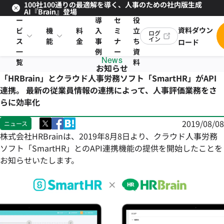
100社100通りの最適解を導く、人事のための社内版生成
サ
お
AI『Brain』登場
ー
導
セ
役
資料ダウン
ビ
機
料
入
ミ
立
ログ
イン
ス
能
金
事
ナ
ち
ロード
一
例
ー
資
News
覧
料
お知らせ
「HRBrain」とクラウド人事労務ソフト「SmartHR」がAPI
連携。 最新の従業員情報の連携によって、人事評価業務をさ
らに効率化
2019/08/08
ニュース
株式会社HRBrainは、2019年8月8日より、クラウド人事労務
ソフト「SmartHR」とのAPI連携機能の提供を開始したことを
お知らせいたします。