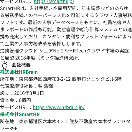
サービスURL：
https://smarthr.jp/
SmartHRは、入社手続きや雇用契約、年末調整などのあらゆ
る労務手続きのペーパーレス化を可能にするクラウド人事労務
ソフトです。最新の人事データベースをもとに、社員名簿や人
事レポートの作成も可能。勤怠管理や給与計算システムとの連
携も充実しており、カンタン・便利なプラットフォームによっ
て企業の人事労務改革を後押しします。
労務管理クラウド シェアNo.1 ※HRTechクラウド市場の実態
と展望 2018年度（ミック経済研究所）
会社概要
株式会社HRBrain
所在地：東京都港区西麻布3-2-12 西麻布ソニックビル6階
代表取締役社長：堀 浩輝
設立：2016年3月1日
資本金：6億円
サービスURL：
https://www.hrbrain.jp/
株式会社SmartHR
所在地 東京都港区六本木3-2-1 住友不動産六本木グランドタ
ワー39F