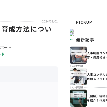
2024/08/01
PICKUP
と育成方法につい
最新記事
ポート
人事制度コン
ード
容・費用相場
#
人材管理
人事コンサル
依頼メリット
#
人材管理
【図解】組織
を紹介！作成
解説