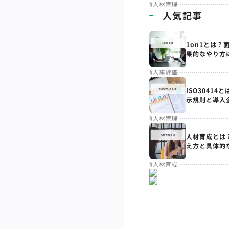
#
人材管理
人気記事
1on1とは？
果的なやり方
#
人事評価
ISO3041
示規則と導入
#
人材管理
人材育成とは
え方と具体的
#
人材育成