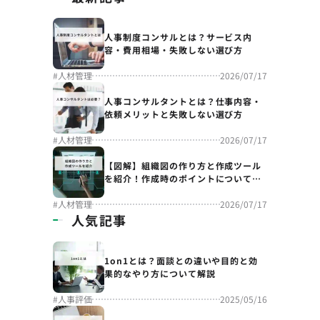
人事制度コンサルとは？サービス内
容・費用相場・失敗しない選び方
#
人材管理
2026/07/17
人事コンサルタントとは？仕事内容・
依頼メリットと失敗しない選び方
#
人材管理
2026/07/17
【図解】組織図の作り方と作成ツール
を紹介！作成時のポイントについても
解説
#
人材管理
2026/07/17
人気記事
1on1とは？面談との違いや目的と効
果的なやり方について解説
#
人事評価
2025/05/16