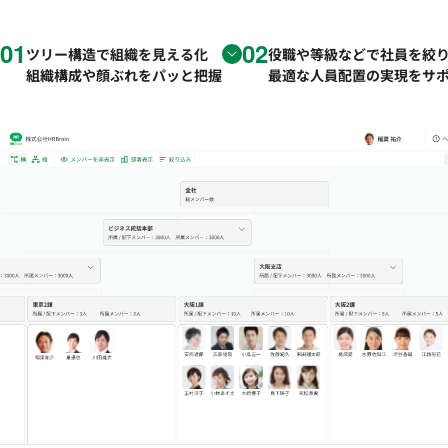
01
02
ツリー構造で組織を見える化
役職や等級などで社員を絞
組織構成や顔ぶれをパッと把握
最適な人員配置の実現をサ