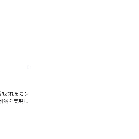
01
顔ぶれをカン
削減を実現し