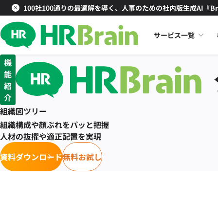
100社100通りの最適解を導く、人事のための社内版生成AI『Br
サービス一覧
機
能
紹
介
組織図ツリー
組織構成や顔ぶれをパッと把握
人材の抜擢や適正配置を実現
資料ダウンロード
無料お試し