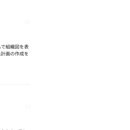
02
んで組織図を表
員計画の作成を
03