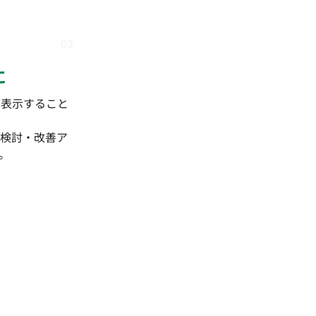
03
に
に表示すること
検討・改善ア
。