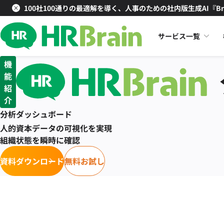
100社100通りの最適解を導く、人事のための社内版生成AI『Br
サービス一覧
機
能
紹
介
分析ダッシュボード
人的資本データの可視化を実現
組織状態を瞬時に確認
資料ダウンロード
無料お試し