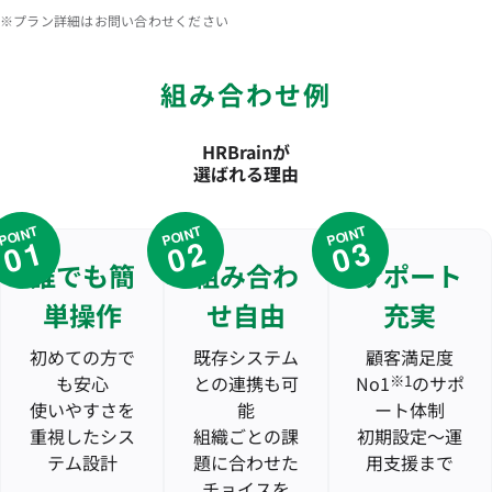
※プラン詳細はお問い合わせください
組み合わせ例
HRBrainが
選ばれる理由
POINT
POINT
POINT
01
02
03
誰でも簡
組み合わ
サポート
単操作
せ自由
充実
初めての方で
既存システム
顧客満足度
も安心
との連携も可
No1
※1
のサポ
使いやすさを
能
ート体制
重視したシス
組織ごとの課
初期設定〜運
テム設計
題に合わせた
用支援まで
チョイスを