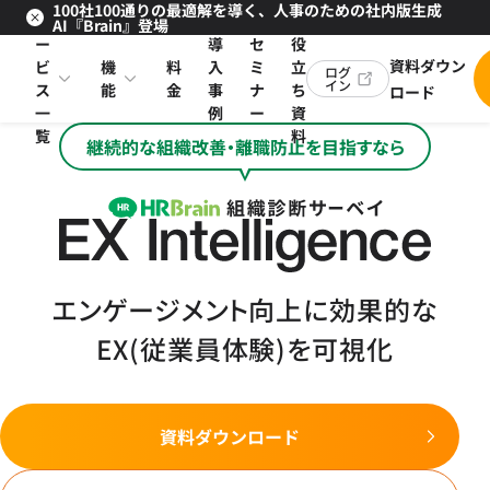
100社100通りの最適解を導く、人事のための社内版生成
サ
お
AI『Brain』登場
ー
導
セ
役
資料ダウン
ビ
機
料
入
ミ
立
ログ
イン
ス
能
金
事
ナ
ち
ロード
一
例
ー
資
覧
料
継続的な組織改善・離職防止を目指すなら
エンゲージメント向上に効果的な
EX(従業員体験)を可視化
資料ダウンロード