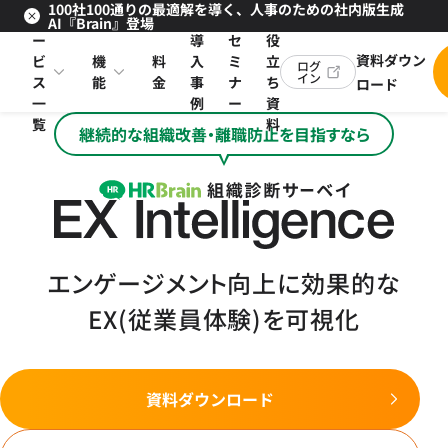
100社100通りの最適解を導く、人事のための社内版生成
サ
お
AI『Brain』登場
ー
導
セ
役
資料ダウン
ビ
機
料
入
ミ
立
ログ
イン
ス
能
金
事
ナ
ち
ロード
一
例
ー
資
覧
料
継続的な組織改善・離職防止を目指すなら
エンゲージメント向上に効果的な
EX(従業員体験)を可視化
資料ダウンロード