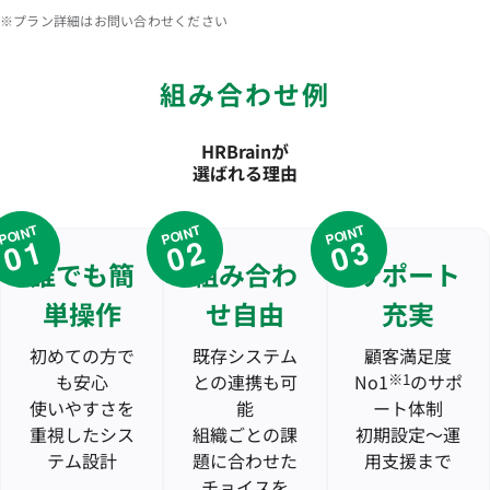
※プラン詳細はお問い合わせください
組み合わせ例
HRBrainが
選ばれる理由
POINT
POINT
POINT
01
02
03
誰でも簡
組み合わ
サポート
単操作
せ自由
充実
初めての方で
既存システム
顧客満足度
も安心
との連携も可
No1
※1
のサポ
使いやすさを
能
ート体制
重視したシス
組織ごとの課
初期設定〜運
テム設計
題に合わせた
用支援まで
チョイスを