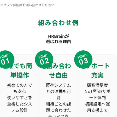
※プラン詳細はお問い合わせください
組み合わせ例
HRBrainが
選ばれる理由
POINT
POINT
POINT
01
02
03
誰でも簡
組み合わ
サポート
単操作
せ自由
充実
初めての方で
既存システム
顧客満足度
も安心
との連携も可
No1
※1
のサポ
使いやすさを
能
ート体制
重視したシス
組織ごとの課
初期設定〜運
テム設計
題に合わせた
用支援まで
チョイスを