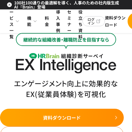
100社100通りの最適解を導く、人事のための社内版生成
サ
お
AI『Brain』登場
ー
導
セ
役
資料ダウン
ビ
機
料
入
ミ
立
ログ
イン
ス
能
金
事
ナ
ち
ロード
一
例
ー
資
覧
料
継続的な組織改善・離職防止を目指すなら
エンゲージメント向上に効果的な
EX(従業員体験)を可視化
資料ダウンロード