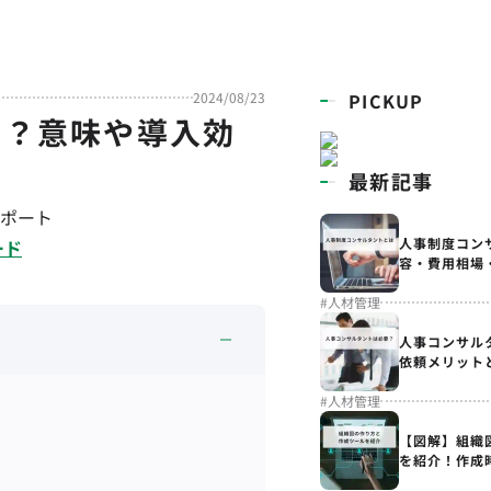
2024/08/23
PICKUP
は？意味や導入効
最新記事
ポート
人事制度コン
ード
容・費用相場
#
人材管理
人事コンサル
依頼メリット
#
人材管理
【図解】組織
を紹介！作成
解説