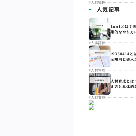
#
人材管理
人気記事
1on1とは？
果的なやり方
#
人事評価
ISO3041
示規則と導入
#
人材管理
人材育成とは
え方と具体的
#
人材育成