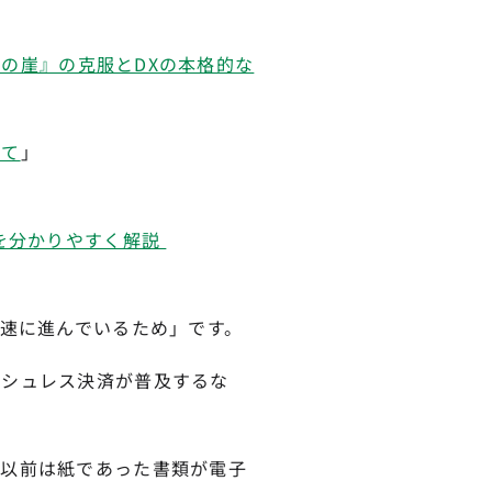
5年の崖』の克服とDXの本格的な
いて
」
策を分かりやすく解説
急速に進んでいるため」です。
ッシュレス決済が普及するな
、以前は紙であった書類が電子