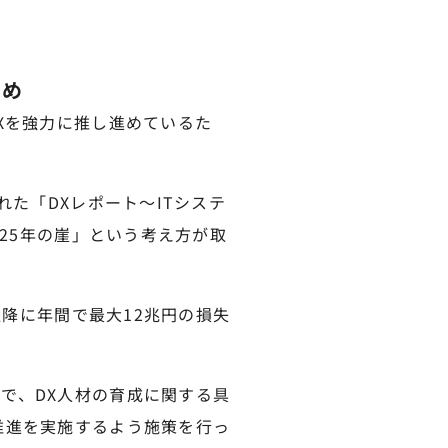
ため
Xを強力に推し進めているた
れた「DXレポート〜ITシステ
025年の崖」という考え方が取
以降に年間で最大12兆円の損失
で、DX人材の育成に関する具
推進を実施するよう施策を行っ