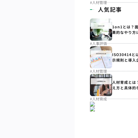
#
人材管理
人気記事
1on1とは？
果的なやり方
#
人事評価
ISO3041
示規則と導入
#
人材管理
人材育成とは
え方と具体的
#
人材育成