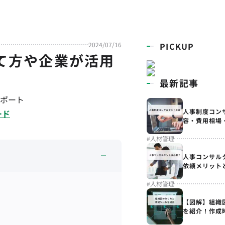
2024/07/16
PICKUP
て方や企業が活用
最新記事
ポート
人事制度コン
ード
容・費用相場
#
人材管理
人事コンサル
依頼メリット
#
人材管理
【図解】組織
を紹介！作成
解説