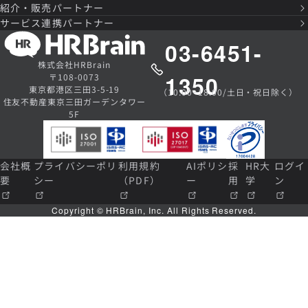
紹介・販売パートナー
サービス連携パートナー
03-6451-
株式会社HRBrain
1350
〒108-0073
東京都港区三田3-5-19
（10:00~18:00/土日・祝日除く）
住友不動産東京三田ガーデンタワー
5F
会社概
プライバシーポリ
利用規約
AIポリシ
採
HR大
ログイ
要
シー
（PDF）
ー
用
学
ン
Copyright © HRBrain, Inc. All Rights Reserved.