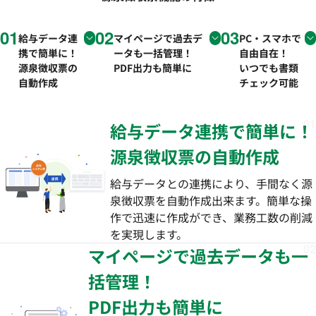
01
02
03
給与データ連
マイページで過去デ
PC・スマホで
携で簡単に！
ータも一括管理！
自由自在！
源泉徴収票の
PDF出力も簡単に
いつでも書類
自動作成
チェック可能
01
給与データ連携で簡単に！
源泉徴収票の自動作成
給与データとの連携により、手間なく源
泉徴収票を自動作成出来ます。簡単な操
作で迅速に作成ができ、業務工数の削減
を実現します。
02
マイページで過去データも一
括管理！
PDF出力も簡単に