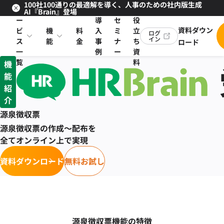
100社100通りの最適解を導く、人事のための社内版生成
サ
お
AI『Brain』登場
ー
導
セ
役
資料ダウン
ビ
機
料
入
ミ
立
ログ
イン
ス
能
金
事
ナ
ち
ロード
一
例
ー
資
覧
料
機
能
紹
介
源泉徴収票
源泉徴収票の作成〜配布を
全てオンライン上で実現
資料ダウンロード
無料お試し
源泉徴収票機能の特徴