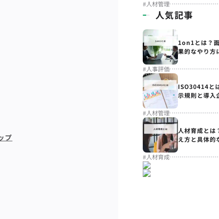
#
人材管理
人気記事
1on1とは？
果的なやり方
#
人事評価
ISO3041
示規則と導入
#
人材管理
人材育成とは
ップ
え方と具体的
#
人材育成