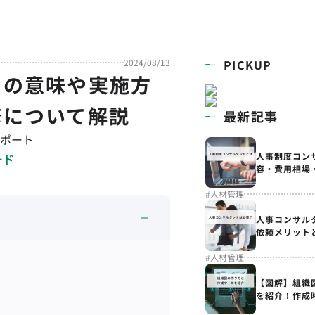
2024/08/13
PICKUP
での意味や実施方
修について解説
最新記事
ポート
人事制度コン
ード
容・費用相場
#
人材管理
人事コンサル
依頼メリット
#
人材管理
【図解】組織
を紹介！作成
解説