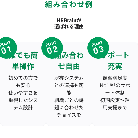
組み合わせ例
HRBrainが
選ばれる理由
POINT
POINT
POINT
01
02
03
誰でも簡
組み合わ
サポート
単操作
せ自由
充実
初めての方で
既存システム
顧客満足度
も安心
との連携も可
No1
※1
のサポ
使いやすさを
能
ート体制
重視したシス
組織ごとの課
初期設定〜運
テム設計
題に合わせた
用支援まで
チョイスを