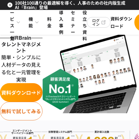
100社100通りの最適解を導く、人事のための社内版生成
サ
お
AI『Brain』登場
ー
導
セ
役
資料ダウン
ビ
機
料
入
ミ
立
ログ
イン
ス
能
金
事
ナ
ち
ロード
一
例
ー
資
HRBrain
覧
料
タレントマネジメ
ント
簡単・シンプルに
人材データの見え
る化と一元管理を
実現
資料ダウンロード
無料で試してみる