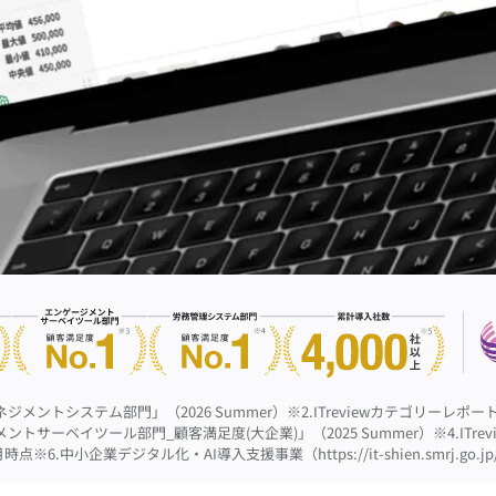
ネジメントシステム部門」（2026 Summer）
※2.ITreviewカテゴリーレポ
メントサーベイツール部門_顧客満足度(大企業)」（2025 Summer）
※4.IT
4月時点
※6.中小企業デジタル化・AI導入支援事業（https://it-shien.smrj.go.jp