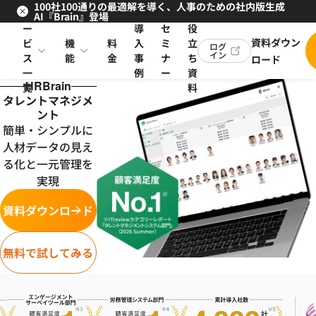
100社100通りの最適解を導く、人事のための社内版生成
サ
お
AI『Brain』登場
ー
導
セ
役
資料ダウン
ビ
機
料
入
ミ
立
ログ
イン
ス
能
金
事
ナ
ち
ロード
一
例
ー
資
HRBrain
覧
料
タレントマネジメ
ント
簡単・シンプルに
人材データの見え
る化と一元管理を
実現
資料ダウンロード
無料で試してみる