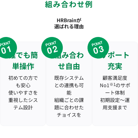
組み合わせ例
HRBrainが
選ばれる理由
POINT
POINT
POINT
01
02
03
誰でも簡
組み合わ
サポート
単操作
せ自由
充実
初めての方で
既存システム
顧客満足度
も安心
との連携も可
No1
※1
のサポ
使いやすさを
能
ート体制
重視したシス
組織ごとの課
初期設定〜運
テム設計
題に合わせた
用支援まで
チョイスを