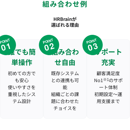
組み合わせ例
HRBrainが
選ばれる理由
POINT
POINT
POINT
01
02
03
誰でも簡
組み合わ
サポート
単操作
せ自由
充実
初めての方で
既存システム
顧客満足度
も安心
との連携も可
No1
※1
のサポ
使いやすさを
能
ート体制
重視したシス
組織ごとの課
初期設定〜運
テム設計
題に合わせた
用支援まで
チョイスを