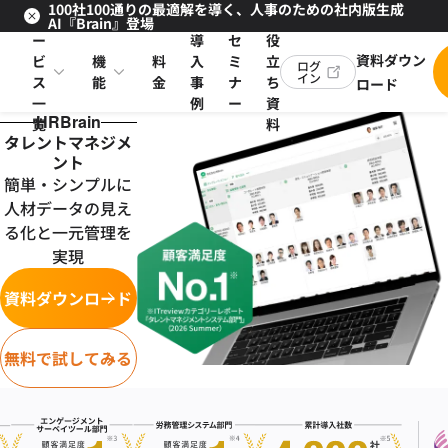
100社100通りの最適解を導く、人事のための社内版生成
サ
お
AI『Brain』登場
ー
導
セ
役
資料ダウン
ビ
機
料
入
ミ
立
ログ
イン
ス
能
金
事
ナ
ち
ロード
一
例
ー
資
HRBrain
覧
料
タレントマネジメ
ント
簡単・シンプルに
人材データの見え
る化と一元管理を
実現
資料ダウンロード
無料で試してみる