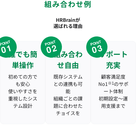
組み合わせ例
HRBrainが
選ばれる理由
POINT
POINT
POINT
01
02
03
誰でも簡
組み合わ
サポート
単操作
せ自由
充実
初めての方で
既存システム
顧客満足度
も安心
との連携も可
No1
※1
のサポ
使いやすさを
能
ート体制
重視したシス
組織ごとの課
初期設定〜運
テム設計
題に合わせた
用支援まで
チョイスを