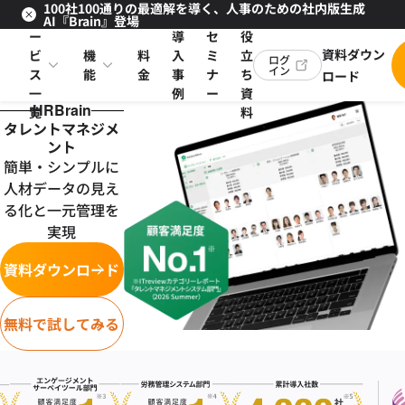
100社100通りの最適解を導く、人事のための社内版生成
サ
お
AI『Brain』登場
ー
導
セ
役
資料ダウン
ビ
機
料
入
ミ
立
ログ
イン
ス
能
金
事
ナ
ち
ロード
一
例
ー
資
HRBrain
覧
料
タレントマネジメ
ント
簡単・シンプルに
人材データの見え
る化と一元管理を
実現
資料ダウンロード
無料で試してみる