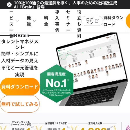
100社100通りの最適解を導く、人事のための社内版生成
サ
お
AI『Brain』登場
ー
導
セ
役
資料ダウン
ビ
機
料
入
ミ
立
ログ
イン
ス
能
金
事
ナ
ち
ロード
一
例
ー
資
HRBrain
覧
料
タレントマネジメ
ント
簡単・シンプルに
人材データの見え
る化と一元管理を
実現
資料ダウンロード
無料で試してみる