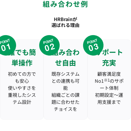
組み合わせ例
HRBrainが
選ばれる理由
POINT
POINT
POINT
01
02
03
誰でも簡
組み合わ
サポート
単操作
せ自由
充実
初めての方で
既存システム
顧客満足度
も安心
との連携も可
No1
※1
のサポ
使いやすさを
能
ート体制
重視したシス
組織ごとの課
初期設定〜運
テム設計
題に合わせた
用支援まで
チョイスを