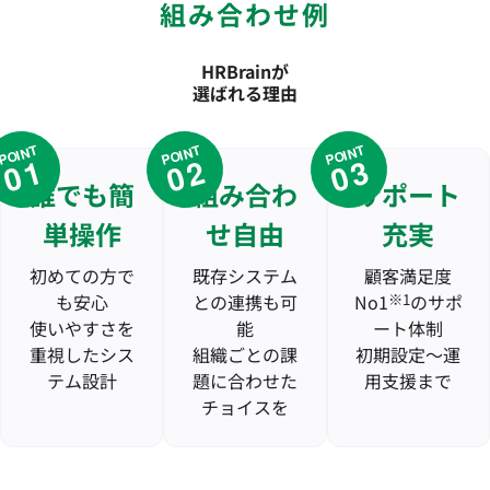
組み合わせ例
HRBrainが
選ばれる理由
POINT
POINT
POINT
01
02
03
誰でも簡
組み合わ
サポート
単操作
せ自由
充実
初めての方で
既存システム
顧客満足度
も安心
との連携も可
No1
※1
のサポ
使いやすさを
能
ート体制
重視したシス
組織ごとの課
初期設定〜運
テム設計
題に合わせた
用支援まで
チョイスを