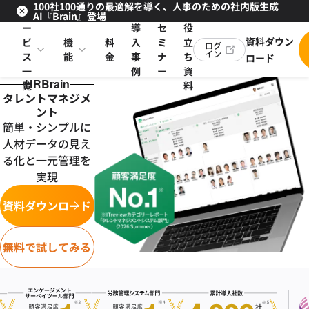
100社100通りの最適解を導く、人事のための社内版生成
サ
お
AI『Brain』登場
ー
導
セ
役
資料ダウン
ビ
機
料
入
ミ
立
ログ
イン
ス
能
金
事
ナ
ち
ロード
一
例
ー
資
HRBrain
覧
料
タレントマネジメ
ント
簡単・シンプルに
人材データの見え
る化と一元管理を
実現
資料ダウンロード
無料で試してみる