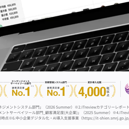
ネジメントシステム部門」（2026 Summer）
※2.ITreviewカテゴリーレポ
メントサーベイツール部門_顧客満足度(大企業)」（2025 Summer）
※4.IT
4月時点
※6.中小企業デジタル化・AI導入支援事業（https://it-shien.smrj.go.jp