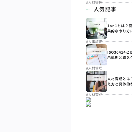
#
人材管理
人気記事
1on1とは？
果的なやり方
#
人事評価
ISO3041
示規則と導入
#
人材管理
人材育成とは
え方と具体的
#
人材育成