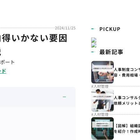
2024/11/25
PICKUP
納得いかない要因
説
最新記事
ポート
人事制度コン
ード
容・費用相場
#
人材管理
人事コンサル
依頼メリット
#
人材管理
【図解】組織
を紹介！作成
解説