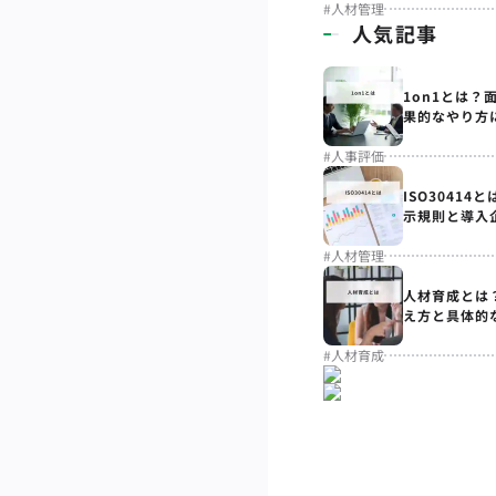
#
人材管理
人気記事
1on1とは？
果的なやり方
#
人事評価
ISO3041
示規則と導入
#
人材管理
人材育成とは
え方と具体的
#
人材育成