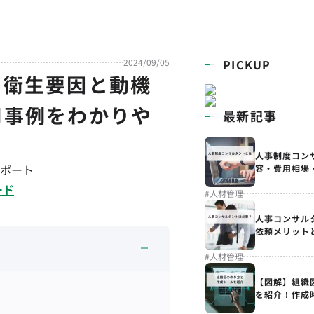
2024/09/05
PICKUP
？衛生要因と動機
用事例をわかりや
最新記事
人事制度コン
ポート
容・費用相場
ード
#
人材管理
人事コンサル
依頼メリット
#
人材管理
【図解】組織
を紹介！作成
解説